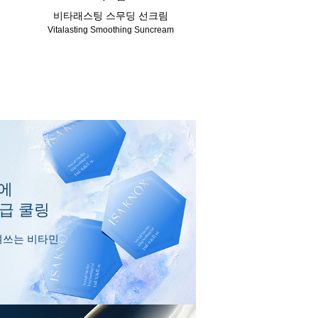
비타래스팅 스무딩 선크림
Vitalasting Smoothing Suncream
에
응급 쿨링
얼려쓰는 비타민