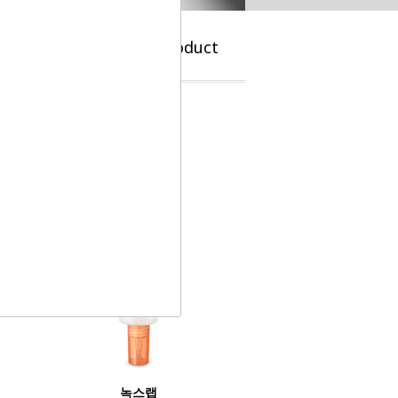
e
Brand
Product
녹스랩