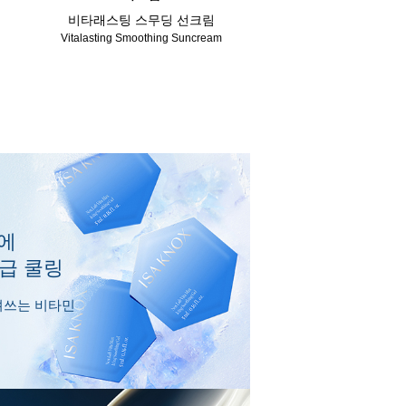
비타래스팅 스무딩 선크림
Vitalasting Smoothing Suncream
에
응급 쿨링
얼려쓰는 비타민