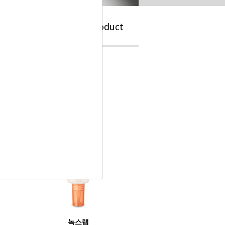
e
Brand
Product
녹스랩