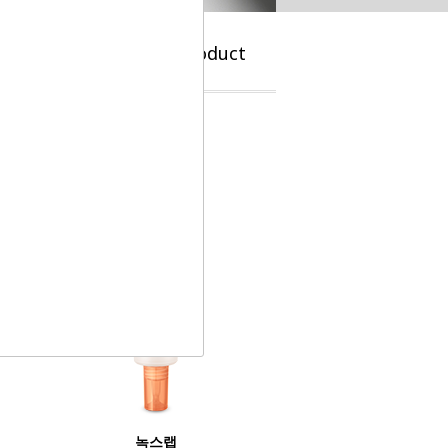
e
Brand
Product
녹스랩