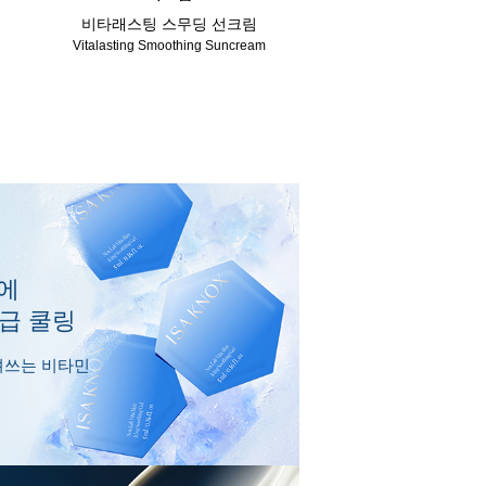
비타래스팅 스무딩 선크림
Vitalasting Smoothing Suncream
에
응급 쿨링
얼려쓰는 비타민