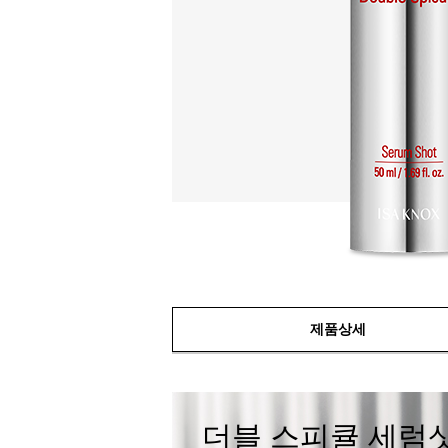
제품상세
더블 스피큘 세럼