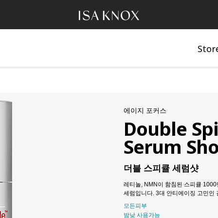
Stor
에이지 포커스
Double Sp
Serum Sho
더블 스피큘 세럼샷
레티놀, NMN이 함침된 스피큘 100
세럼입니다. 3대 안티에이징 고민인 결
모든피부
밤낮 사용가능