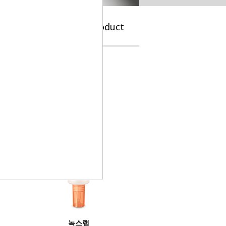
e
Brand
Product
녹스랩