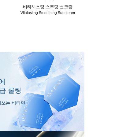
비타래스팅 스무딩 선크림
Vitalasting Smoothing Suncream
에
응급 쿨링
얼려쓰는 비타민